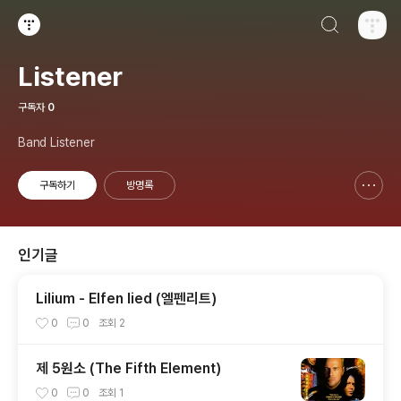
검색하기
티스토리
Listener
구독자
0
Band Listener
구독하기
방명록
신고하기 레이어
열기
인기글
Lilium - Elfen lied (엘펜리트)
0
0
조회
2
제 5원소 (The Fifth Element)
0
0
조회
1