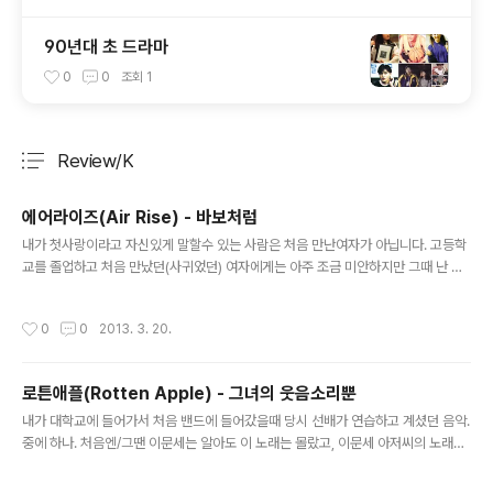
90년대 초 드라마
0
0
조회
1
Review/K
분류 전체보기
주요 글 목록
에어라이즈(Air Rise) - 바보처럼
글 내용
내가 첫사랑이라고 자신있게 말할수 있는 사람은 처음 만난여자가 아닙니다. 고등학
교를 졸업하고 처음 만났던(사귀었던) 여자에게는 아주 조금 미안하지만 그때 난 아
무것도 모르는 촌 of 촌 놈이었거든요- 물론 처음만난 여자에게 저의 순결과 순정을
빼앗기긴 했습니다만;;;; 저의 첫사랑은 2005년 즈음 이었습니다 ^^ 이 노래를 좋아
작성시간
0
0
2013. 3. 20.
했어요. 듣고있으면 자꾸 눈물이 난다며... 유명한 가수도 아니었고 유명한 곡도 아니
었으며 심지어 타이틀 곡도 아니었습니다;;; 유투브에도 없고- 찾을수가 없길래. 올려
봅니다.
로튼애플(Rotten Apple) - 그녀의 웃음소리뿐
글 내용
내가 대학교에 들어가서 처음 밴드에 들어갔을때 당시 선배가 연습하고 계셨던 음악.
중에 하나. 처음엔/그땐 이문세는 알아도 이 노래는 몰랐고, 이문세 아저씨의 노래라
는것을 알고 더 좋아진 Case. 로튼 애플(Rotten Apple) 장르 : 그런지, 얼터너티
브 데뷔년도 : 1996 멤버정보 : 김상민(보컬, 기타), 안원태(베이스), 정기용(기타),