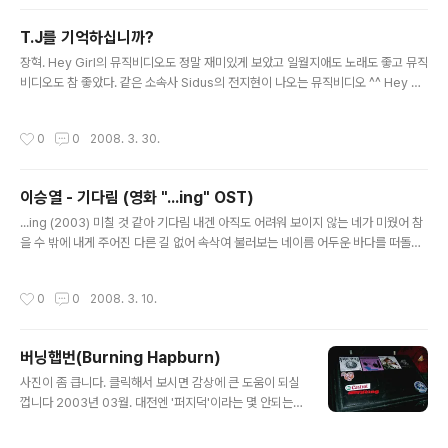
un] 태양에서 온 따뜻한 안녕 아톰북의 노래는 단순하다.
으뜸화음으로 시작해서 다시 으뜸화음으로 돌아오는 코드
T.J를 기억하십니까?
웍과 그 사이로 펼쳐지는 따스한 멜로디, 이는 우리가 ‘포크
글 내용
(folk)’라고 할 때 가지게 되는 인상에 무척 가깝다. 어쿠스
장혁. Hey Girl의 뮤직비디오도 정말 재미있게 보았고 일월지애도 노래도 좋고 뮤직
틱 기타와 보컬 중심으로 펼쳐지는 곡 구조 또한 간결하다.
비디오도 참 좋았다. 같은 소속사 Sidus의 전지현이 나오는 뮤직비디오 ^^ Hey Gi
그런데 이렇게 단순한 아톰북의 노래를 들으면 무척이나
rl 日月之愛 - 上 日月之愛 - 下 Hey Girl - 장혁 (T.J) we can’t never bye
복잡다양한 감정이 생겨난다. 그..
왠지 모를 그대 모습이 너무 익숙하다 we can’t never bye 돌아보는 눈에 어지러
작성시간
0
0
2008. 3. 30.
움 느낀다 [Voice Effect] 스쳐가는 뒷모습이 내겐 익숙한데 모르는 듯 지나치긴 너
무 익숙한데 돌아보는 그대 눈이 운명이길 바래 왠지 모를 기억들이 자꾸 생각나네
[Rap1] 왠지 모를 그대 모습이 너무 익숙하다 돌아보는 눈에 어지러움 느낀 다 꿈을
이승열 - 기다림 (영화 "...ing" OST)
꾸는 듯도 하다 그대 눈도 떨리는 듯 싶다 말을 걸어볼까 가슴이 두근거려 숨길 ..
글 내용
...ing (2003) 미칠 것 같아 기다림 내겐 아직도 어려워 보이지 않는 네가 미웠어 참
을 수 밖에 내게 주어진 다른 길 없어 속삭여 불러보는 네이름 어두운 바다를 떠돌아
다니는 부서진 조각배위에 누윈 내 작은 몸 언젠가 그대가 날 아무 말 없이 안아 주겠
죠 그 품안에 아주 오래도록 "나 너한테 첫눈에 반한거 같아..." (김래원) 나에게 쥐어
작성시간
0
0
2008. 3. 10.
진 시간의 무게가 견디기 힘이 들도록 쌓여간다 해도 언제가 그대가 날 아무 말 없이
안아 주겠죠 그대 나를 아무말 없이 안아 주겠죠 그 품안에 아주 오래도록 우~ "살아
있다는게 이렇게 행복한거라는거...처음 알았어..." (임수정) 임수정도 이뻐지고, 유명
버닝햅번(Burning Hapburn)
해지고... 정래원도 옥탑방 고양이 이후로 조금 떳나? 임수정의 헤드폰도 눈길 끌게
글 내용
나오고- 정래원의 비싼..
사진이 좀 큽니다. 클릭해서 보시면 감상에 큰 도움이 되실
껍니다 2003년 03월. 대전엔 '퍼지덕'이라는 몇 안되는
밴드 클럽이 있었다. 대전에 거의 없는 밴드 클럽중에서 유
일하게 가보았고 제일 활발했던것 같았다. 누군가의 패달