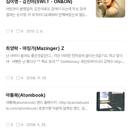
심이영 - 김진아(SWI.T - ON&ON)
서면서 다 잊어 다버린 나를 왜 놓지 못해 넌 모두 나는 모두 없는 듯 돌아서면서 난
글 내용
너를 너를 (라라라) 그래 그렇게 날 이끌어 ..
어떤것이 본명일까. 김진아로도 검색이 되는데 막상 검색
결과는 심이영. 위 뮤직비디오때부터 반해버렸는데 열심히
동영상 파일 찾다가 유튜브에서 간단히 찾았네 ^^ 난 TV에
나오는거 한번도 못봤는데- 몇개 작품이 있더군요~ 따뜻
작성시간
0
0
2010. 2. 6.
한 니 그눈빛이 나를 감싸면 너무도 좋아 너에 가슴에 잠들
고 싶어 눈이 부신 저 햇살이 우릴 감싸면 너의 어깨에 내고
개를 묻고 꿈을 꾸곤해 나 영원토록 On and On 사랑하길
최양락 - 마징가(Mazinger) Z
바라고 있지 그 어떤일이 우릴 갈라놓아도 나 영원토록 너
글 내용
를 너무 널 사랑해 내 마음속 깊이 너도 그래야돼 날 On an
난 아무리 들어도 좋은것같은디... 약간 어떠한 전자음에 끌리는것같기도 하고 말이
d On 감사했지 누군가가 소중 하다는것 힘들었을때 기댈
야- 어쨋든 난 좋다구 ^^ 쵝오 죠아 ^^ Saintbinary 세인트바이너리 김택수 http://
수 있는 니가 고마워 행복했지 나만을 보는 너에 눈빛이 나
www.maniadb.com/artist.asp?p=114578 전자맨 Junjaman 노건호 http://
를 원하는 진심이 담긴 너를 느낄수 있으니 나 영원토록 O
www.maniadb.com/artist.asp?p=110423 Fractal 프랙탈 김제형 http://w
작성시간
0
0
2008. 11. 20.
n and On 사랑..
ww.maniadb.com/artist.asp?p=113938
아톰북(Atombook)
글 내용
아톰북(atombook) 밴드 홈페이지 : http://pandahudd
le.com/atombook/ 호정이형 덕분에 알게된 밴드, 음악.
그가 속해있는 밴드. 부드럽고 평화로운 멜로디-= 그리고
보이스. 포크 그리고 어쿠스틱 기타, 우리를 꿈꾸게 하는 목
작성시간
0
0
2008. 5. 25.
소리 atombook 1st Album [warm hello from the s