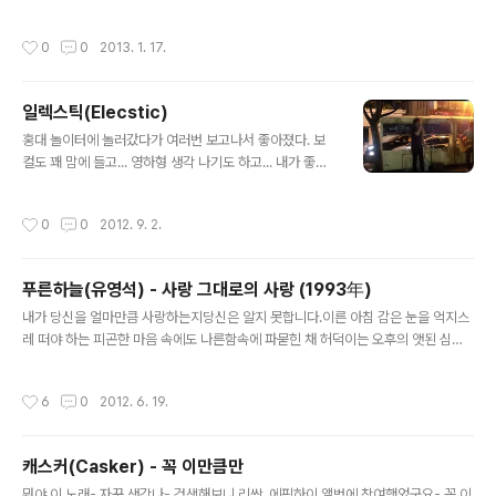
다면 손을 잡아줄께 모두 날 바라보며 춤을 출거야 가득히 반짝거리는 꿈의 목걸이를
봐 하얀 거품속 눈부셔 day by day baby 너만이 하는 상상을 훔쳐볼래 기다려 네
작성시간
0
0
2013. 1. 17.
게 달려올께 내일 매일 또 why don′t you? Don′t stop dreaming anymore D
on′t stop girl! Don′t stop dreaming anymore Don′t stop boy! 빠루아 누
가 몰래 나를 찾아올까 가야돼 목소리를 따라갈거야 흥겨운 리듬에 우린 흠뻑 젖어올
일렉스틱(Elecstic)
라 타트라 친구들과 난 day..
글 내용
홍대 놀이터에 놀러갔다가 여러번 보고나서 좋아졌다. 보
컬도 꽤 맘에 들고... 영하형 생각 나기도 하고... 내가 좋아
하는 노래 감상으로다가 아주그냥 도배를 ㅋㅋㅋ
작성시간
0
0
2012. 9. 2.
푸른하늘(유영석) - 사랑 그대로의 사랑 (1993年)
글 내용
내가 당신을 얼마만큼 사랑하는지당신은 알지 못합니다.이른 아침 감은 눈을 억지스
레 떠야 하는 피곤한 마음 속에도 나른함속에 파묻힌 채 허덕이는 오후의 앳된 심정
속에서도 당신의 그 사랑스러운 모습은 담겨 있습니다.내가 당신을 얼마만큼 사랑하
는지 당신은 알지 못합니다.층층계단을 오르내리며 느껴지는정리할 수 없는 감정의
작성시간
6
0
2012. 6. 19.
물결 속에도십년이 훨씬 넘은, 그래서 이제는 삐걱대기까지 하는 낡은 피아노그 앞에
서 지친 목소리로 노래를 하는 내 눈 속에도 당신의 그 사랑스러운 마음은 담겨 있습
니다.내가 당신을 얼마만큼 사랑하는지 당신은 알지 못합니다.하지만, 언젠가는 당신
캐스커(Casker) - 꼭 이만큼만
도 느낄 수 있겠죠.내가 당신을 얼마만큼 사랑하는지 당신도 느낄 수 있겠죠.비록 그
글 내용
날이 우리가 이마를 맞댄 채 입맞춤을 나누는아름다운 날이 아닌 서로..
뭐야 이 노래- 자꾸 생각나- 검색해보니 리쌍, 에픽하이 앨범에 참여했었군요- 꼭 이