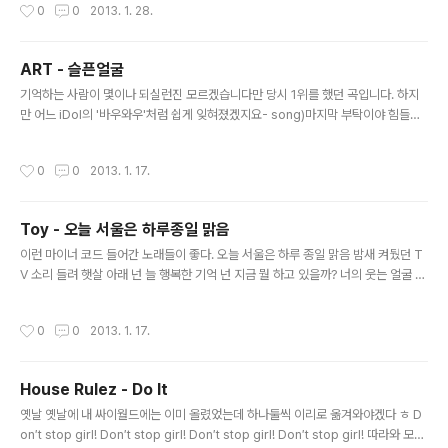
작성시간
0
0
2013. 1. 28.
곽윤우(드럼) 장르 : 그런지, 얼터너티브 1996년 활동을 시작한 밴드 로튼 애플은 인
디 씬의 초기 주목받는 밴드들 가운데 하나였다. 로튼 애플의 음악이 처음 실린 것은
클럽 빵의 컴필레이션 1집, 지금 클럽 빵의 분위기와는 다르게 록킹한 밴드들의 음악
ART - 슬픈얼굴
이 다수 포진되어 있는 음반에 곡을 실으며 이들은 자신들의 존재를 드러내기 시작했
글 내용
다. 그리고 2000년 ..
기억하는 사람이 몇이나 되실런진 모르겠습니다만 당시 1위를 했던 곡입니다. 하지
만 어느 iDol의 '바우와우'처럼 쉽게 잊혀졌겠지요- song)마지막 부탁이야 힘들지
않도록 슬픈 얼굴 짓지 말아 줘 어둠이 나를 덮어 깊은 잠에 들면 편히 쉴 수 있도록 r
ap)여자들이란 현재에 충실할 뿐 내가 떠나가면 넌 곧 날 잊겠지 긴긴밤 지새우며 내
작성시간
0
0
2013. 1. 17.
게 했던 맹세는 모두 거짓이 되겠지. 그러니 됐어. 아무 말도 하지마. 알아. 그 눈물의
의미를 넌 나를 위로하려 하지 않아도 돼. 그냥 나를 두고 그만 떠나가. song)꿈이었
길 바래. 내 앞에 다가선 이 현실들 가끔씩 눈물이 나. 널 두고 가야하는 생각에... 내
Toy - 오늘 서울은 하루종일 맑음
손을 잡아 줘. 마지막 너를 느끼고 싶어. 어제에 내 모습은 언제나 너의 곁에 있을 꺼
글 내용
야. 바람에 흩어지는..
이런 마이너 코드 들어간 노래들이 좋다. 오늘 서울은 하루 종일 맑음 밤새 켜뒀던 T
V 소리 들려 햇살 아래 넌 늘 행복한 기억 넌 지금 뭘 하고 있을까? 너의 웃는 얼굴 보
고 싶은데 요즘 내 방은 하루 종일 어둠 멍하니 혼자 울다 웃곤 해 지금 몇 신지 어떤
요일인지 너 없인 아무 의미 없어 언제부턴가 우리 둘의 약속은 점점 나만의 것이 되
작성시간
0
0
2013. 1. 17.
어가고 널 향한 끈 끊어질까 매달릴수록 내가 아닌 모습들 널 귀찮게 만들던 내가 너
무 싫었어 오늘 서울은 하루 종일 맑음 그 많던 비는 이젠 끝인 가봐 우산 아래 난 늘
너와의 기억 가끔은 너도 생각할까? 너의 어깨에 기대고 싶은데 지금도 등 뒤를 돌아
House Rulez - Do It
보면 익숙한 품에 날 꼭 안아줄 것만 같은데 길 저편에 가쁜 숨을 내쉬며 손을 흔드는
글 내용
너의 모습 보일 것 같은데 이..
옛날 옛날에 내 싸이월드에는 이미 올렸었는데 하나둘씩 이리로 옮겨와야겠다 ㅎ D
on′t stop girl! Don′t stop girl! Don′t stop girl! Don′t stop girl! 따라와 모른