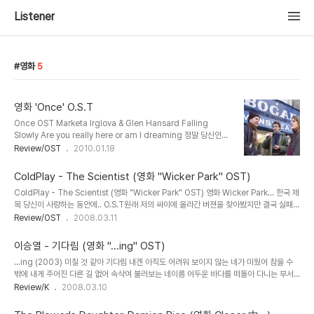
Listener
영화
5
영화 'Once' O.S.T
Once OST Marketa Irglova & Glen Hansard Falling
Slowly Are you really here or am I dreaming 정말 당신인가
요 아님 꿈을 꾸는건가요 I can't tell dreams from truth 꿈인지
Review/OST
2010.01.18
현실인지 모르겠어요 For it's been long since I have seen
you 당신을 마지막으로 본게 도대체 언제였던가요 I can hardly
ColdPlay - The Scientist (영화 "Wicker Park" OST)
remember your face anymore 이젠 그대 얼굴조차 잘 기억나지
ColdPlay - The Scientist (영화 "Wicker Park" OST) 영화 Wicker Park... 한국 제
않아요 When I get really lonely and the distance calls its
목 당신이 사랑하는 동안에.. O.S.T원래 저의 싸이에 올라간 버젼을 찾아봤지만 결국 실패
only silence 우리 사이에 놓인건 멀고 긴 침묵 뿐 I think of you
없더군요--;; http://minihp.cyworld.com/pims/main/pims_video.asp?
Review/OST
2008.03.11
smiling wit..
tid=17100497&urlstr=video 그나마 제일 괜찮은것으로 대체합니다. Coldplay -
The Scientist Come up to meet you, tell you I'm sorry, (미안하다고 말하려고 당
이승열 - 기다림 (영화 "...ing" OST)
신을 만나러 왔어요) You don't know how lovely you are. (당신이 얼마나 사랑스러운
...ing (2003) 미칠 것 같아 기다림 내겐 아직도 어려워 보이지 않는 네가 미웠어 참을 수
지 당신은 모르는군요) I had to find yo..
밖에 내게 주어진 다른 길 없어 속삭여 불러보는 네이름 어두운 바다를 떠돌아 다니는 부서
진 조각배위에 누윈 내 작은 몸 언젠가 그대가 날 아무 말 없이 안아 주겠죠 그 품안에 아주
Review/K
2008.03.10
오래도록 "나 너한테 첫눈에 반한거 같아..." (김래원) 나에게 쥐어진 시간의 무게가 견디기
힘이 들도록 쌓여간다 해도 언제가 그대가 날 아무 말 없이 안아 주겠죠 그대 나를 아무말 없