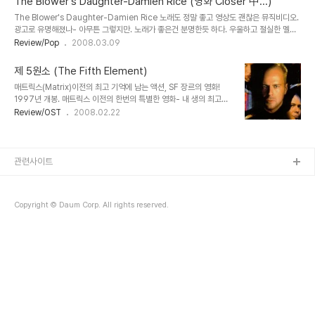
The Blower's Daughter-Damien Rice (영화 Closer 中...)
이 안아 주겠죠 그 품안에 아주 오래도록 우~ "살아있다는게 이렇게 행복한거라는거...처음
The Blower's Daughter-Damien Rice 노래도 정말 좋고 영상도 괜찮은 뮤직비디오.
알았어..." (임수정) 임수정도 이뻐지고, 유명해지고... 정래원도 옥탑방 고양이 이후로 조금
광고로 유명해졌나- 아무튼 그렇지만. 노래가 좋은건 분명한듯 하다. 우울하고 절실한 멜로
떳나? 임수정의 헤드폰도 눈길 끌게 나오고- 정래원의 비싼..
디랄까 *_* 영화 클로져의 영상도 참 좋아요 ^^ 매력적인 당신들이 나오니까 *_* Damien
Review/Pop
2008.03.09
Rice - The Blower's Daughter And so it is Just like you said it would be
Life goes easy on me Most of the time 그래요 당신이 그러리라고 말했던 것처럼
제 5원소 (The Fifth Element)
대부분의 시간동안 세상은 내게 관대하죠. And so it is The shorter story No love,
매트릭스(Matrix)이전의 최고 기억에 남는 액션, SF 장르의 영화!
no glory No hero in her sky 그래요 그 짧은 이야..
1997년 개봉. 매트릭스 이전의 한번의 특별한 영화- 내 생의 최고의
영화라 치면 매트릭스겠지만, 매트릭스 전까지는 이 영화였다. 이제 2
Review/OST
2008.02.22
위로 밀려났지만 ^^; 이 영화가 나의 기억에 남는 이유는 무엇일까? 출
연 : 밀라요보비치, 게리 올드만, 브루스윌리스... 그리고 크리스 터커?
ㅋ 이 영화를 보기전까지 게리올드만이 그렇게 유명한 헐리우드 배우
라는것을 모르고 있었다. 이 영화 덕분에 그나마 게리올드만이라는 사
관련사이트
람이 내 눈에 들어왔다랄까? ^^ 특유의 입모양으로 악역에 왠지 잘 어
울릴것같은 배우로 내 기억에 남아 있는 올드게리만 ^^ 많은 영화를 찍
으며 멋진 작품을 많이 만들어내고 있는것같아서 참으로 대견하다. 캬
Copyright © Daum Corp. All rights reserved.
캬캬캬캬!!~ 다..