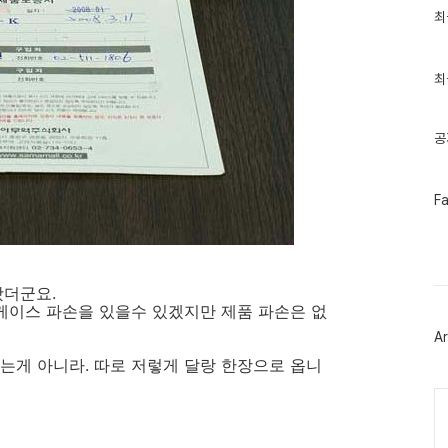
최
최
근
글
과
인
최
기
글
공
페
F
이
스
북
트
위
왔더군요.
터
 케이스 파손을 있을수 있겠지만 제품 파손은 없
플
러
Ar
그
인
게 아니라. 따로 저렇게 달랑 한장으로 옵니
Ca