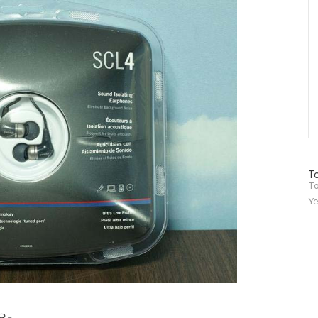
방
To
문
To
자
Ye
수
요-