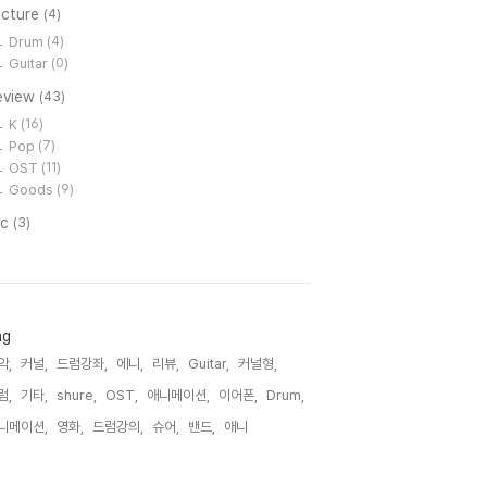
ecture
(4)
Drum
(4)
Guitar
(0)
eview
(43)
K
(16)
Pop
(7)
OST
(11)
Goods
(9)
tc
(3)
ag
악,
커널,
드럼강좌,
에니,
리뷰,
Guitar,
커널형,
럼,
기타,
shure,
OST,
애니메이션,
이어폰,
Drum,
니메이션,
영화,
드럼강의,
슈어,
밴드,
애니,