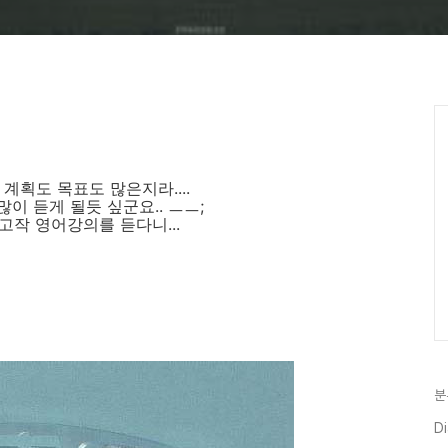
획도 목표도 많은지라....
이 듣게 될듯 싶군요.. ㅡㅡ;
고작 영어강의를 듣다니...
분
D