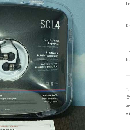
L
R
E
T
음
드
에