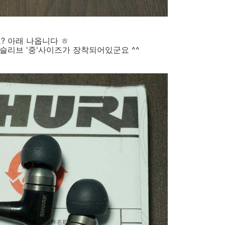
? 아래 나옵니다 ㅎ
슬리브 '중'사이즈가 장착되어있군요 ^^